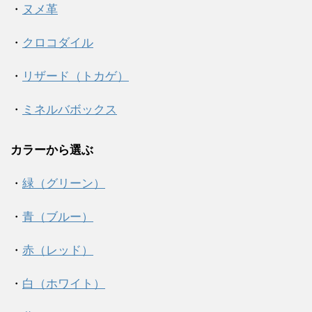
・
ヌメ革
・
クロコダイル
・
リザード（トカゲ）
・
ミネルバボックス
カラーから選ぶ
・
緑（グリーン）
・
青（ブルー）
・
赤（レッド）
・
白（ホワイト）