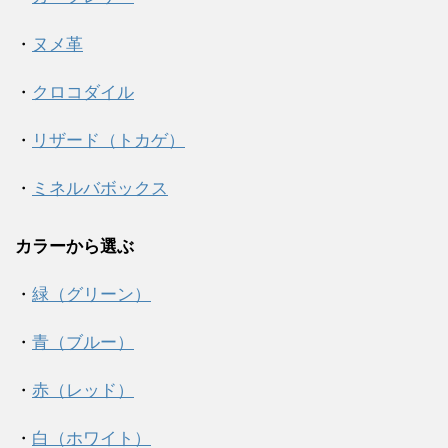
・
ヌメ革
・
クロコダイル
・
リザード（トカゲ）
・
ミネルバボックス
カラーから選ぶ
・
緑（グリーン）
・
青（ブルー）
・
赤（レッド）
・
白（ホワイト）