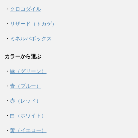
・
クロコダイル
・
リザード（トカゲ）
・
ミネルバボックス
カラーから選ぶ
・
緑（グリーン）
・
青（ブルー）
・
赤（レッド）
・
白（ホワイト）
・
黄（イエロー）