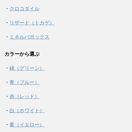
・
クロコダイル
・
リザード（トカゲ）
・
ミネルバボックス
カラーから選ぶ
・
緑（グリーン）
・
青（ブルー）
・
赤（レッド）
・
白（ホワイト）
・
黄（イエロー）