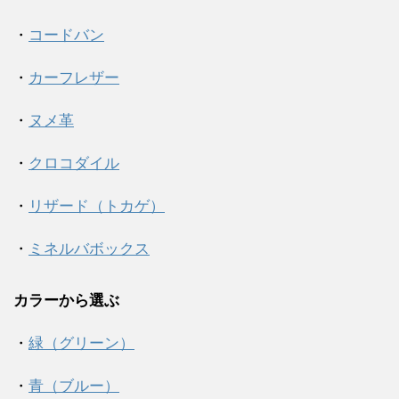
・
コードバン
・
カーフレザー
・
ヌメ革
・
クロコダイル
・
リザード（トカゲ）
・
ミネルバボックス
カラーから選ぶ
・
緑（グリーン）
・
青（ブルー）