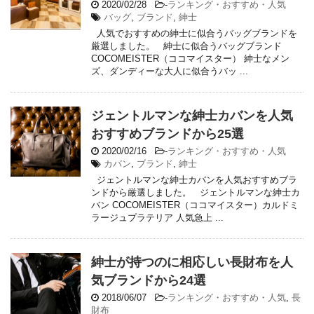
2020/02/28
-
ランキング・おすすめ・人気
バッグ
,
ブランド
,
紳士
人気でおすすめの紳士に似合うバッグブランドを
厳選しました。 紳士に似合うバッグブランド
COCOMEISTER（ココマイスター） 紳士なメン
ズ、ダンディーな大人に似合うバッ ...
ジェントルマンな紳士カバンを人気
おすすめブランドから25選
2020/02/16
-
ランキング・おすすめ・人気
カバン
,
ブランド
,
紳士
ジェントルマンな紳士カバンを人気おすすめブラ
ンドから厳選しました。 ジェントルマンな紳士カ
バン COCOMEISTER（ココマイスター）カルドミ
ラージュプラテリア 人気急上 ...
紳士が持つのに相応しい長財布を人
気ブランドから24選
2018/06/07
-
ランキング・おすすめ・人気
,
長
財布