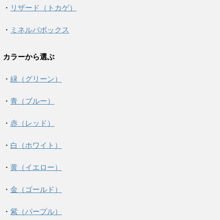
・
リザード（トカゲ）
・
ミネルバボックス
カラーから選ぶ
・
緑（グリーン）
・
青（ブルー）
・
赤（レッド）
・
白（ホワイト）
・
黄（イエロー）
・
金（ゴールド）
・
紫（パープル）