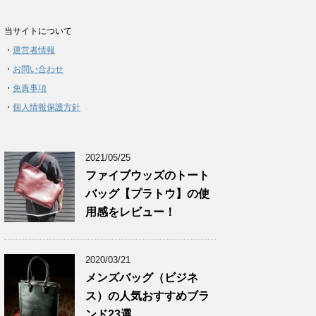
当サイトについて
・
運営者情報
・
お問い合わせ
・
免責事項
・
個人情報保護方針
2021/05/25
ファイブウッズのトート
バッグ【プラトウ】の使
用感をレビュー！
2020/03/21
メンズバッグ（ビジネ
ス）の人気おすすめブラ
ンド23選