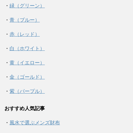
・
緑（グリーン）
・
青（ブルー）
・
赤（レッド）
・
白（ホワイト）
・
黄（イエロー）
・
金（ゴールド）
・
紫（パープル）
おすすめ人気記事
・
風水で選ぶメンズ財布