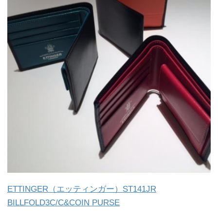
ETTINGER（エッティンガー）ST141JR
BILLFOLD3C/C&COIN PURSE