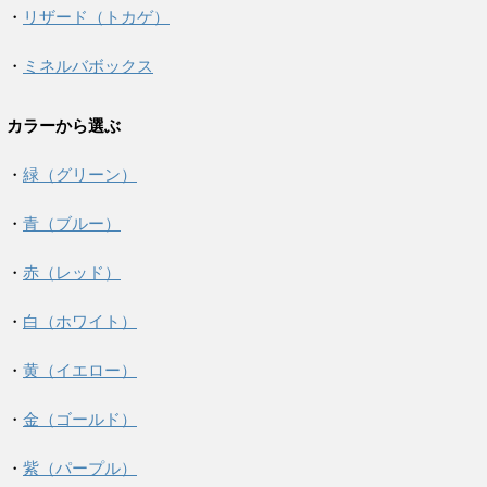
・
リザード（トカゲ）
・
ミネルバボックス
カラーから選ぶ
・
緑（グリーン）
・
青（ブルー）
・
赤（レッド）
・
白（ホワイト）
・
黄（イエロー）
・
金（ゴールド）
・
紫（パープル）