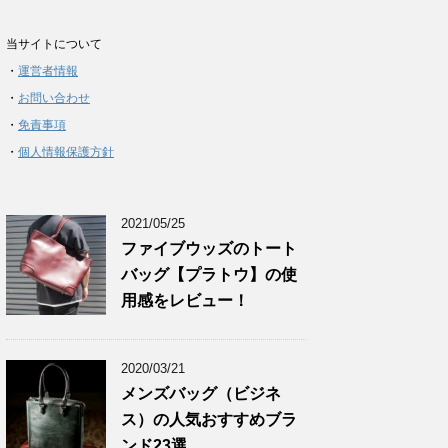
当サイトについて
・
運営者情報
・
お問い合わせ
・
免責事項
・
個人情報保護方針
2021/05/25
ファイブウッズのトート
バッグ【プラトウ】の使
用感をレビュー！
2020/03/21
メンズバッグ（ビジネ
ス）の人気おすすめブラ
ンド23選