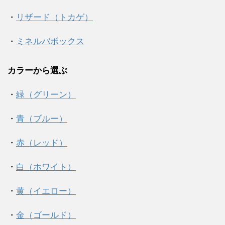
・
リザード（トカゲ）
・
ミネルバボックス
カラーから選ぶ
・
緑（グリーン）
・
青（ブルー）
・
赤（レッド）
・
白（ホワイト）
・
黄（イエロー）
・
金（ゴールド）