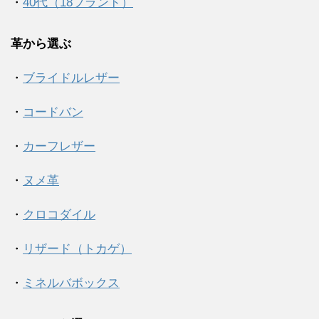
・
40代（18ブランド）
革から選ぶ
・
ブライドルレザー
・
コードバン
・
カーフレザー
・
ヌメ革
・
クロコダイル
・
リザード（トカゲ）
・
ミネルバボックス