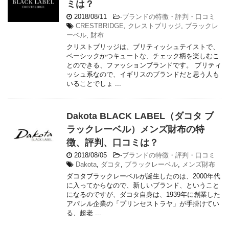
ミは？
2018/08/11
-
ブランドの特徴・評判・口コミ
CRESTBRIDGE
,
クレストブリッジ
,
ブラックレ
ーベル
,
財布
クリストブリッジは、ブリティッシュテイストで、
ベーシックかつキュートな、チェック柄を楽しむこ
とのできる、ファッションブランドです。 ブリティ
ッシュ系なので、イギリスのブランドだと思う人も
いることでしょ ...
Dakota BLACK LABEL（ダコタ ブ
ラックレーベル）メンズ財布の特
徴、評判、口コミは？
2018/08/05
-
ブランドの特徴・評判・口コミ
Dakota
,
ダコタ
,
ブラックレーベル
,
メンズ財布
ダコタブラックレーベルが誕生したのは、2000年代
に入ってからなので、新しいブランド、ということ
になるのですが、ダコタ自身は、1939年に創業した
アパレル企業の「プリンセストラヤ」が手掛けてい
る、超老 ...