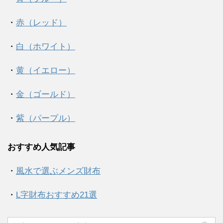
・
赤（レッド）
・
白（ホワイト）
・
黄（イエロー）
・
金（ゴールド）
・
紫（パープル）
おすすめ人気記事
・
風水で選ぶメンズ財布
・
L字財布おすすめ21選