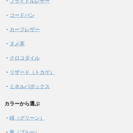
・
ブライドルレザー
・
コードバン
・
カーフレザー
・
ヌメ革
・
クロコダイル
・
リザード（トカゲ）
・
ミネルバボックス
カラーから選ぶ
・
緑（グリーン）
・
青（ブルー）