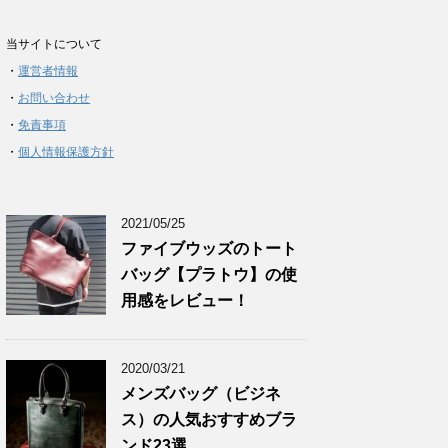
当サイトについて
・
運営者情報
・
お問い合わせ
・
免責事項
・
個人情報保護方針
2021/05/25
ファイブウッズのトート
バッグ【プラトウ】の使
用感をレビュー！
2020/03/21
メンズバッグ（ビジネ
ス）の人気おすすめブラ
ンド23選