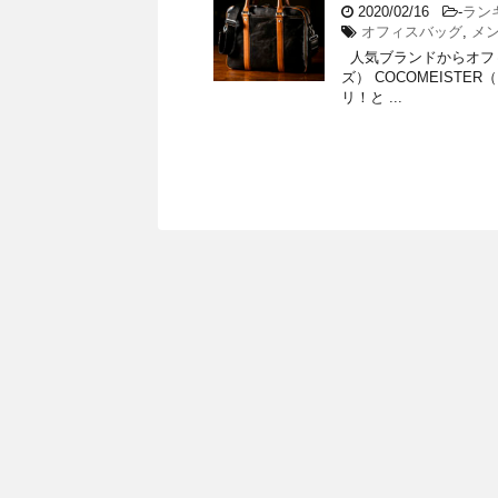
2020/02/16
-
ラン
オフィスバッグ
,
メ
人気ブランドからオフ
ズ） COCOMEIST
リ！と ...