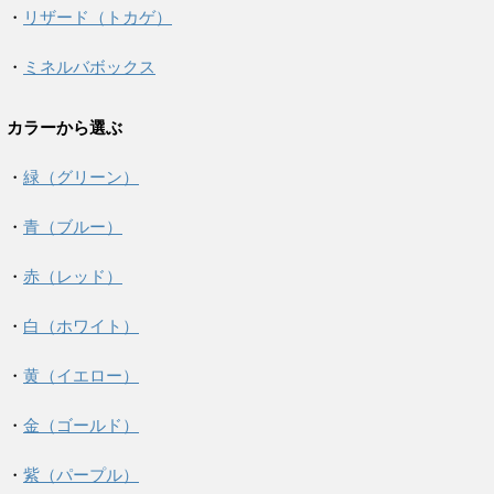
・
リザード（トカゲ）
・
ミネルバボックス
カラーから選ぶ
・
緑（グリーン）
・
青（ブルー）
・
赤（レッド）
・
白（ホワイト）
・
黄（イエロー）
・
金（ゴールド）
・
紫（パープル）