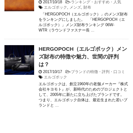
2017/10/18
-
ランキング・おすすめ・人気
エルゴポック
,
メンズ
,
財布
「HERGOPOCH（エルゴポック）」のメンズ財布
をランキングにしました。 「HERGOPOCH（エ
ルゴポック）」メンズ財布ランキング 06W-
WTR（ラウンドファスナー長 ...
HERGOPOCH（エルゴポック）メン
ズ財布の特徴や魅力、世間の評判
は？
2017/10/17
-
ブランドの特徴・評判・口コミ
エルゴポック
エルゴポックは、創立1960年の老舗メーカー『株式
会社キヨモト』が、新時代のためのプロジェクトと
して、2005年に新たに立ち上げたブランドです。
つまり、エルゴポック自体は、最近生まれた若いブ
ランドと ...