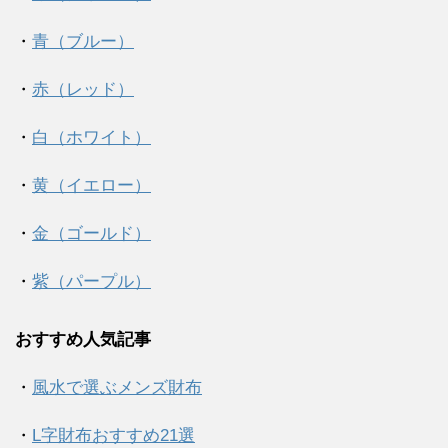
・
青（ブルー）
・
赤（レッド）
・
白（ホワイト）
・
黄（イエロー）
・
金（ゴールド）
・
紫（パープル）
おすすめ人気記事
・
風水で選ぶメンズ財布
・
L字財布おすすめ21選