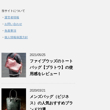
当サイトについて
・
運営者情報
・
お問い合わせ
・
免責事項
・
個人情報保護方針
2021/05/25
ファイブウッズのトート
バッグ【プラトウ】の使
用感をレビュー！
2020/03/21
メンズバッグ（ビジネ
ス）の人気おすすめブラ
ンド23選