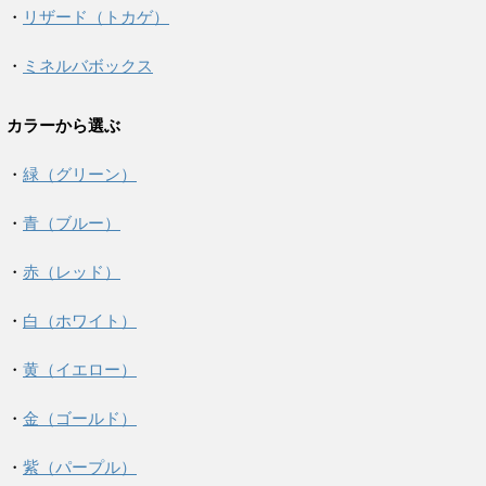
・
リザード（トカゲ）
・
ミネルバボックス
カラーから選ぶ
・
緑（グリーン）
・
青（ブルー）
・
赤（レッド）
・
白（ホワイト）
・
黄（イエロー）
・
金（ゴールド）
・
紫（パープル）