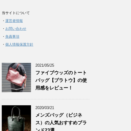
当サイトについて
・
運営者情報
・
お問い合わせ
・
免責事項
・
個人情報保護方針
2021/05/25
ファイブウッズのトート
バッグ【プラトウ】の使
用感をレビュー！
2020/03/21
メンズバッグ（ビジネ
ス）の人気おすすめブラ
ンド23選