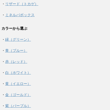
・
リザード（トカゲ）
・
ミネルバボックス
カラーから選ぶ
・
緑（グリーン）
・
青（ブルー）
・
赤（レッド）
・
白（ホワイト）
・
黄（イエロー）
・
金（ゴールド）
・
紫（パープル）