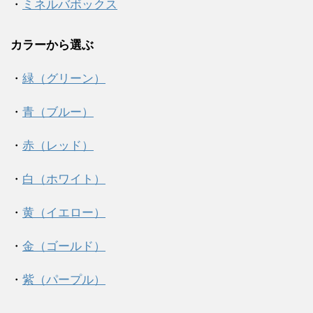
・
ミネルバボックス
カラーから選ぶ
・
緑（グリーン）
・
青（ブルー）
・
赤（レッド）
・
白（ホワイト）
・
黄（イエロー）
・
金（ゴールド）
・
紫（パープル）