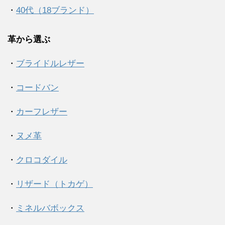
・
40代（18ブランド）
革から選ぶ
・
ブライドルレザー
・
コードバン
・
カーフレザー
・
ヌメ革
・
クロコダイル
・
リザード（トカゲ）
・
ミネルバボックス