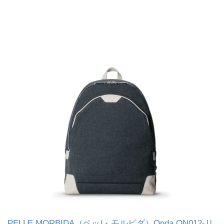
PELLE MORBIDA（ペッレ モルビダ）Onda ON012-リ