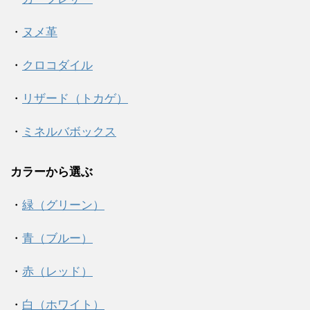
・
ヌメ革
・
クロコダイル
・
リザード（トカゲ）
・
ミネルバボックス
カラーから選ぶ
・
緑（グリーン）
・
青（ブルー）
・
赤（レッド）
・
白（ホワイト）