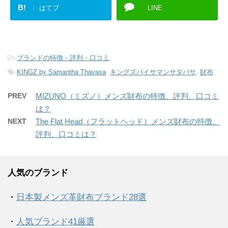
B!
はてブ
LINE
-
ブランドの特徴・評判・口コミ
-
KINGZ by Samantha Thavasa
,
キングズバイサマンサタバサ
,
財布
PREV
MIZUNO（ミズノ）メンズ財布の特徴、評判、口コミ
は？
NEXT
The Flat Head（フラットヘッド）メンズ財布の特徴、
評判、口コミは？
人気のブランド
・
日本製メンズ革財布ブランド28選
・
人気ブランド41厳選