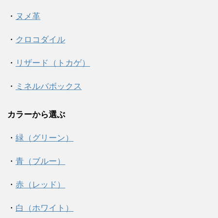
・
ヌメ革
・
クロコダイル
・
リザード（トカゲ）
・
ミネルバボックス
カラーから選ぶ
・
緑（グリーン）
・
青（ブルー）
・
赤（レッド）
・
白（ホワイト）