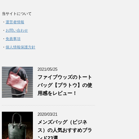
当サイトについて
・
運営者情報
・
お問い合わせ
・
免責事項
・
個人情報保護方針
2021/05/25
ファイブウッズのトート
バッグ【プラトウ】の使
用感をレビュー！
2020/03/21
メンズバッグ（ビジネ
ス）の人気おすすめブラ
ンド23選