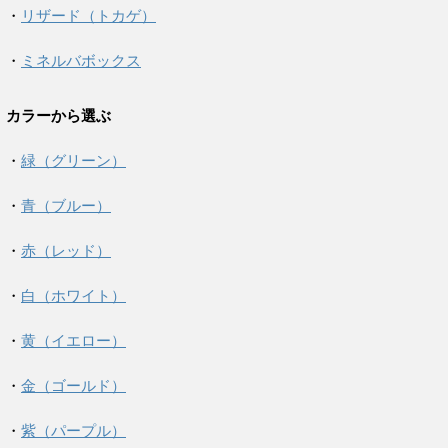
・
リザード（トカゲ）
・
ミネルバボックス
カラーから選ぶ
・
緑（グリーン）
・
青（ブルー）
・
赤（レッド）
・
白（ホワイト）
・
黄（イエロー）
・
金（ゴールド）
・
紫（パープル）