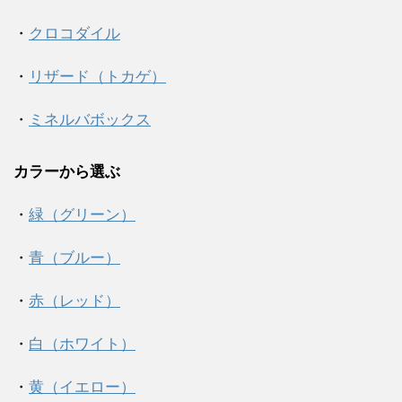
・
クロコダイル
・
リザード（トカゲ）
・
ミネルバボックス
カラーから選ぶ
・
緑（グリーン）
・
青（ブルー）
・
赤（レッド）
・
白（ホワイト）
・
黄（イエロー）