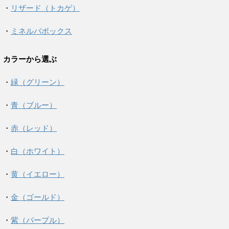
・
リザード（トカゲ）
・
ミネルバボックス
カラーから選ぶ
・
緑（グリーン）
・
青（ブルー）
・
赤（レッド）
・
白（ホワイト）
・
黄（イエロー）
・
金（ゴールド）
・
紫（パープル）