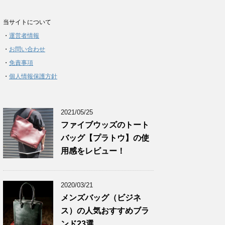
当サイトについて
・
運営者情報
・
お問い合わせ
・
免責事項
・
個人情報保護方針
2021/05/25
ファイブウッズのトート
バッグ【プラトウ】の使
用感をレビュー！
2020/03/21
メンズバッグ（ビジネ
ス）の人気おすすめブラ
ンド23選