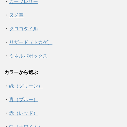
・
カーフレザー
・
ヌメ革
・
クロコダイル
・
リザード（トカゲ）
・
ミネルバボックス
カラーから選ぶ
・
緑（グリーン）
・
青（ブルー）
・
赤（レッド）
・
白（ホワイト）