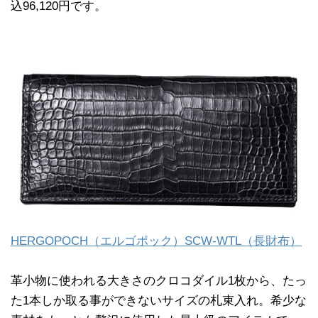
込96,120円です。
HERGOPOCH（エルゴポック）SCW-WTL（長財布）
革小物に使われる大きさのクロコダイル1枚から、たっ
た1本しか取る事ができないサイズの札束入れ。希少な