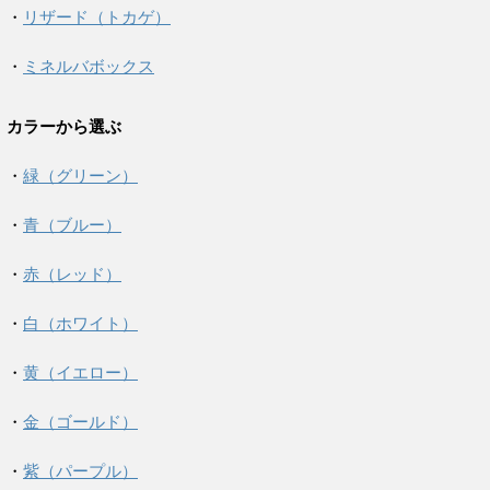
・
リザード（トカゲ）
・
ミネルバボックス
カラーから選ぶ
・
緑（グリーン）
・
青（ブルー）
・
赤（レッド）
・
白（ホワイト）
・
黄（イエロー）
・
金（ゴールド）
・
紫（パープル）