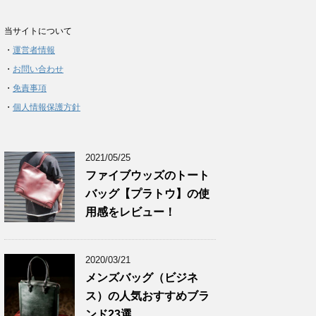
当サイトについて
・
運営者情報
・
お問い合わせ
・
免責事項
・
個人情報保護方針
2021/05/25
ファイブウッズのトート
バッグ【プラトウ】の使
用感をレビュー！
2020/03/21
メンズバッグ（ビジネ
ス）の人気おすすめブラ
ンド23選