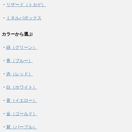
・
リザード（トカゲ）
・
ミネルバボックス
カラーから選ぶ
・
緑（グリーン）
・
青（ブルー）
・
赤（レッド）
・
白（ホワイト）
・
黄（イエロー）
・
金（ゴールド）
・
紫（パープル）