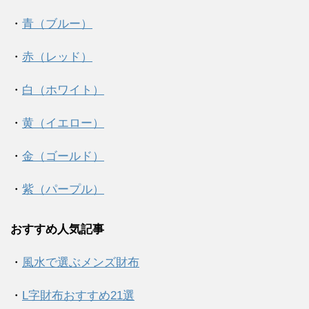
・
青（ブルー）
・
赤（レッド）
・
白（ホワイト）
・
黄（イエロー）
・
金（ゴールド）
・
紫（パープル）
おすすめ人気記事
・
風水で選ぶメンズ財布
・
L字財布おすすめ21選