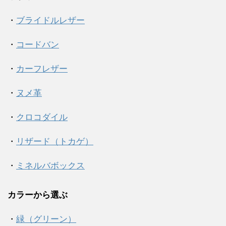
・
ブライドルレザー
・
コードバン
・
カーフレザー
・
ヌメ革
・
クロコダイル
・
リザード（トカゲ）
・
ミネルバボックス
カラーから選ぶ
・
緑（グリーン）