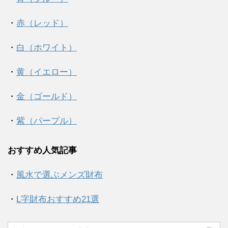
・
赤（レッド）
・
白（ホワイト）
・
黄（イエロー）
・
金（ゴールド）
・
紫（パープル）
おすすめ人気記事
・
風水で選ぶメンズ財布
・
L字財布おすすめ21選