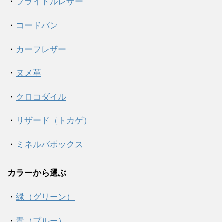
・
ブライドルレザー
・
コードバン
・
カーフレザー
・
ヌメ革
・
クロコダイル
・
リザード（トカゲ）
・
ミネルバボックス
カラーから選ぶ
・
緑（グリーン）
・
青（ブルー）