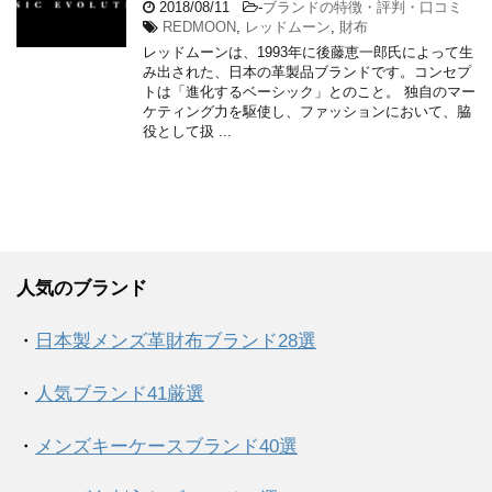
2018/08/11
-
ブランドの特徴・評判・口コミ
REDMOON
,
レッドムーン
,
財布
レッドムーンは、1993年に後藤恵一郎氏によって生
み出された、日本の革製品ブランドです。コンセプ
トは「進化するベーシック」とのこと。 独自のマー
ケティング力を駆使し、ファッションにおいて、脇
役として扱 ...
人気のブランド
・
日本製メンズ革財布ブランド28選
・
人気ブランド41厳選
・
メンズキーケースブランド40選