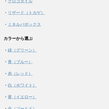
・
クロコダイル
・
リザード（トカゲ）
・
ミネルバボックス
カラーから選ぶ
・
緑（グリーン）
・
青（ブルー）
・
赤（レッド）
・
白（ホワイト）
・
黄（イエロー）
・
金（ゴールド）